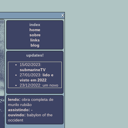
X
index
home
sobre
links
blog
updates!
15/02/2023:
submarineTV
27/01/2023:
lido e
visto em 2022
23/12/2022: um novo
layout!
11/11/2022: feita a
lendo:
obra completa de
página
blog
murilo rubião
06/11/2022: minha
assistindo: -
maratona de
ouvindo:
babylon of the
halloween
occident
05/09/2022: feita a
página
links