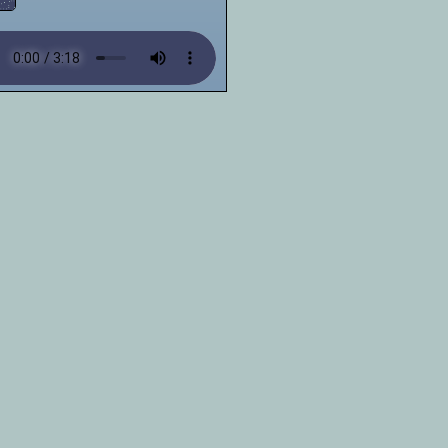
29/07/2022: terminei o
primeiro layout
17/07/2022: comecei a
fazer o layout
2021: criei o site