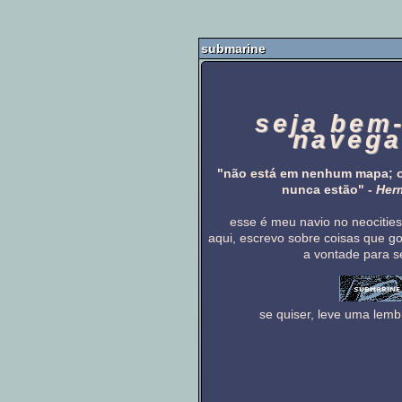
submarine
seja bem
navega
"não está em nenhum mapa; o
nunca estão" -
Herm
esse é meu navio no neocities
aqui, escrevo sobre coisas que go
a vontade para s
se quiser, leve uma lem