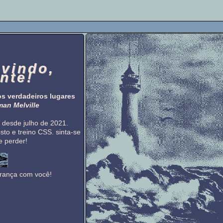
-vindo,
nte!
s verdadeiros lugares
an Melville
 desde julho de 2021.
sto e treino CSS. sinta-se
e perder!
brança com você!